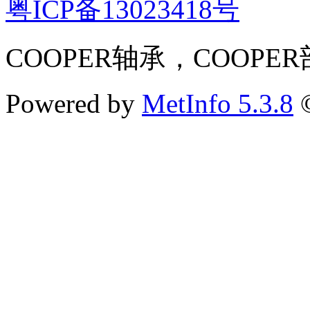
粤ICP备13023418号
COOPER轴承，COOPE
Powered by
MetInfo 5.3.8
©