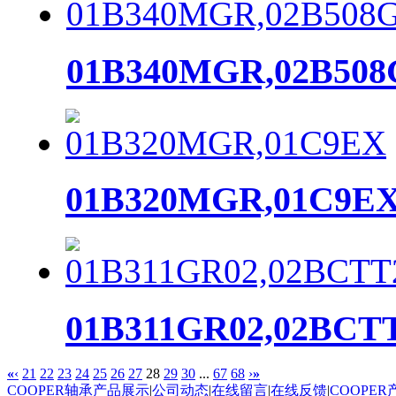
01B340MGR,02B50
01B320MGR,01C9E
01B311GR02,02BCT
«
‹
21
22
23
24
25
26
27
28
29
30
...
67
68
›
»
COOPER轴承产品展示
|
公司动态
|
在线留言
|
在线反馈
|
COOPE